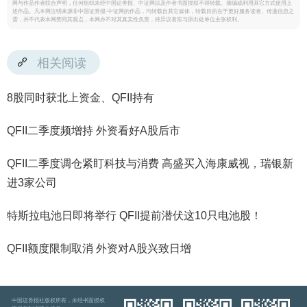
网与作品作者联合声明，任何组织未经中国证券报、中证网以及作者书面授权不得转载、摘编或利用其它方式使用上
述作品。凡本网注明来源非中国证券报·中证网的作品，均转载自其它媒体，转载目的在于更好服务读者、传递信息之
需，并不代表本网赞同其观点，本网亦不对其真实性负责，持异议者应与原出处单位主张权利。
相关阅读
8股同时获北上资金、QFII持有
QFII二季度频增持 外资看好A股后市
QFII二季度调仓紧盯科技与消费 高盛买入海康威视，瑞银新
进3家公司
特斯拉电池日即将举行 QFII提前潜伏这10只电池股！
QFII额度限制取消 外资对A股兴致日增
中国证券报社版权所有，未经书面授权