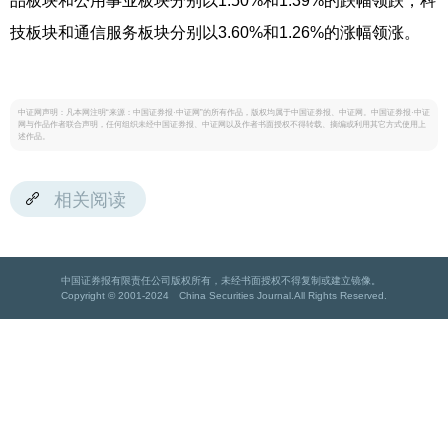
品板块和公用事业板块分别以1.50%和1.39%的跌幅领跌，科
技板块和通信服务板块分别以3.60%和1.26%的涨幅领涨。
中证网声明：凡本网注明“来源：中国证券报·中证网”的所有作品，版权均属于中国证券报、中证网。中国证券报·中证
网与作品作者联合声明，任何组织未经中国证券报、中证网以及作者书面授权不得转载、摘编或利用其它方式使用上
述作品。
相关阅读
中国证券报有限责任公司版权所有，未经书面授权不得复制或建立镜像。
Copyright © 2001-2024 China Securities Journal.All Rights Reserved.