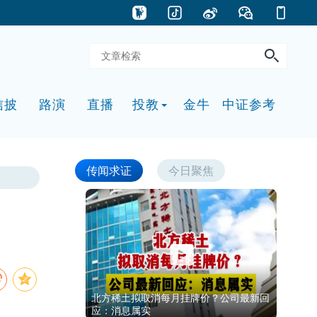
信披
路演
直播
投教
金牛
中证参考
传闻求证
今日聚焦
北方稀土拟取消每月挂牌价？公司最新回
应：消息属实