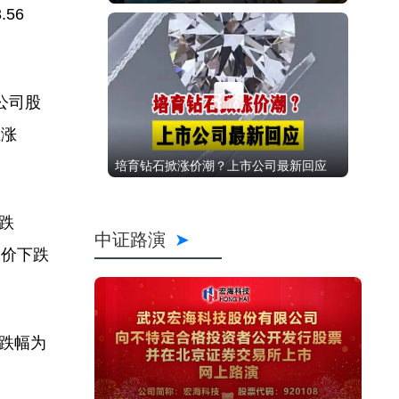
56
公司股
上涨
培育钻石掀涨价潮？上市公司最新回应
跌
中证路演
股价下跌
，跌幅为