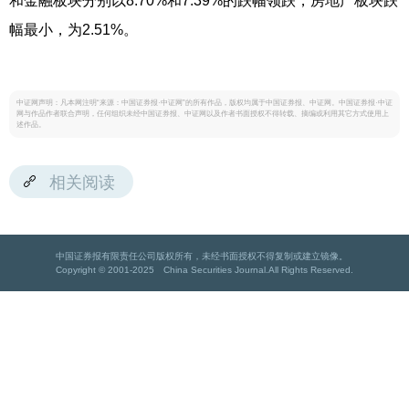
和金融板块分别以8.70%和7.39%的跌幅领跌，房地产板块跌
幅最小，为2.51%。
中证网声明：凡本网注明“来源：中国证券报·中证网”的所有作品，版权均属于中国证券报、中证网。中国证券报·中证
网与作品作者联合声明，任何组织未经中国证券报、中证网以及作者书面授权不得转载、摘编或利用其它方式使用上
述作品。
相关阅读
中国证券报有限责任公司版权所有，未经书面授权不得复制或建立镜像。
Copyright © 2001-2025 China Securities Journal.All Rights Reserved.