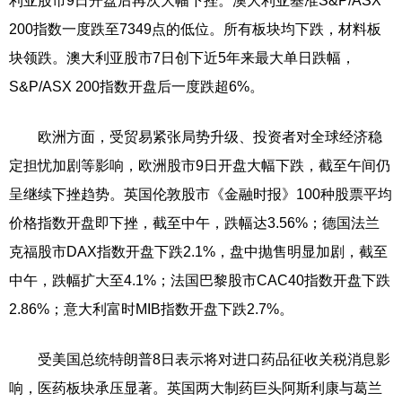
利亚股市9日开盘后再次大幅下挫。澳大利亚基准S&P/ASX
200指数一度跌至7349点的低位。所有板块均下跌，材料板
块领跌。澳大利亚股市7日创下近5年来最大单日跌幅，
S&P/ASX 200指数开盘后一度跌超6%。
欧洲方面，受贸易紧张局势升级、投资者对全球经济稳
定担忧加剧等影响，欧洲股市9日开盘大幅下跌，截至午间仍
呈继续下挫趋势。英国伦敦股市《金融时报》100种股票平均
价格指数开盘即下挫，截至中午，跌幅达3.56%；德国法兰
克福股市DAX指数开盘下跌2.1%，盘中抛售明显加剧，截至
中午，跌幅扩大至4.1%；法国巴黎股市CAC40指数开盘下跌
2.86%；意大利富时MIB指数开盘下跌2.7%。
受美国总统特朗普8日表示将对进口药品征收关税消息影
响，医药板块承压显著。英国两大制药巨头阿斯利康与葛兰