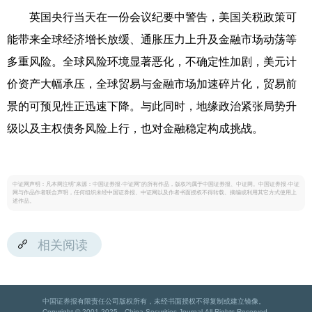
英国央行当天在一份会议纪要中警告，美国关税政策可
能带来全球经济增长放缓、通胀压力上升及金融市场动荡等
多重风险。全球风险环境显著恶化，不确定性加剧，美元计
价资产大幅承压，全球贸易与金融市场加速碎片化，贸易前
景的可预见性正迅速下降。与此同时，地缘政治紧张局势升
级以及主权债务风险上行，也对金融稳定构成挑战。
中证网声明：凡本网注明“来源：中国证券报·中证网”的所有作品，版权均属于中国证券报、中证网。中国证券报·中证
网与作品作者联合声明，任何组织未经中国证券报、中证网以及作者书面授权不得转载、摘编或利用其它方式使用上
述作品。
相关阅读
中国证券报有限责任公司版权所有，未经书面授权不得复制或建立镜像。
Copyright © 2001-2025 China Securities Journal.All Rights Reserved.