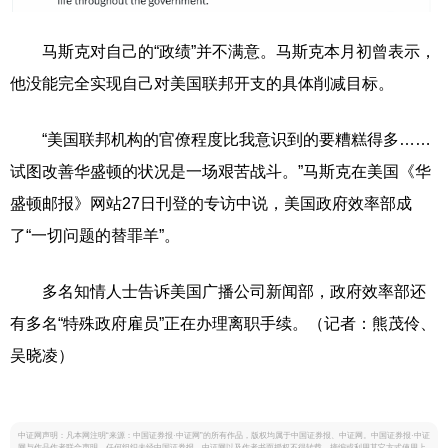
马斯克对自己的“政绩”并不满意。马斯克本月初曾表示，
他没能完全实现自己对美国联邦开支的具体削减目标。
“美国联邦机构的官僚程度比我意识到的要糟糕得多……
试图改善华盛顿的状况是一场艰苦战斗。”马斯克在美国《华
盛顿邮报》网站27日刊登的专访中说，美国政府效率部成
了“一切问题的替罪羊”。
多名知情人士告诉美国广播公司新闻部，政府效率部还
有多名“特殊政府雇员”正在办理离职手续。（记者：熊茂伶、
吴晓凌）
中证网声明：凡本网注明“来源：中国证券报·中证网”的所有作品，版权均属于中国证券报、中证网。中国证券报·中证
网与作品作者联合声明，任何组织未经中国证券报、中证网以及作者书面授权不得转载、摘编或利用其它方式使用上