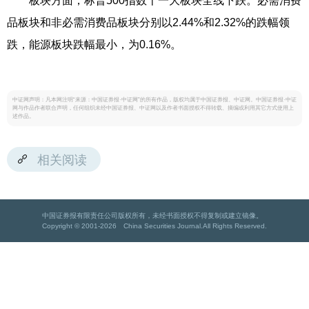
板块方面，标普500指数十一大板块全线下跌。必需消费
品板块和非必需消费品板块分别以2.44%和2.32%的跌幅领
跌，能源板块跌幅最小，为0.16%。
中证网声明：凡本网注明“来源：中国证券报·中证网”的所有作品，版权均属于中国证券报、中证网。中国证券报·中证
网与作品作者联合声明，任何组织未经中国证券报、中证网以及作者书面授权不得转载、摘编或利用其它方式使用上
述作品。
相关阅读
中国证券报有限责任公司版权所有，未经书面授权不得复制或建立镜像。
Copyright © 2001-2026 China Securities Journal.All Rights Reserved.