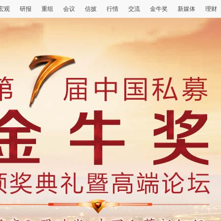
宏观
研报
重组
会议
信披
行情
交流
金牛奖
新媒体
理财