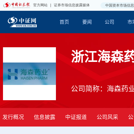
首页
要闻
公司
市
浙江海森
公司简称：海森药
发行概况
信息披露
中证报道
公司风采
公