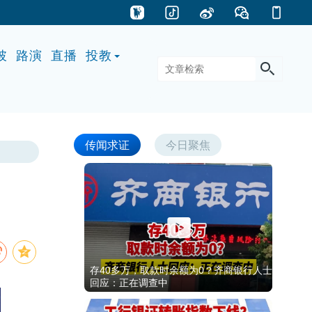
披
路演
直播
投教
传闻求证
今日聚焦
存40多万，取款时余额为0？齐商银行人士
回应：正在调查中