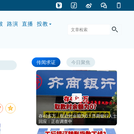
披
路演
直播
投教
传闻求证
今日聚焦
存40多万，取款时余额为0？齐商银行人士
回应：正在调查中