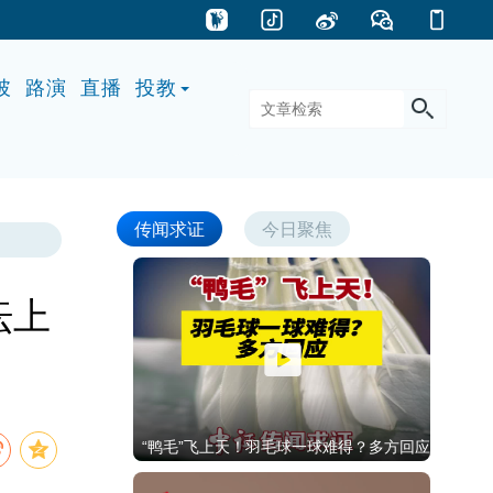
披
路演
直播
投教
传闻求证
今日聚焦
坛上
“鸭毛”飞上天！羽毛球一球难得？多方回应