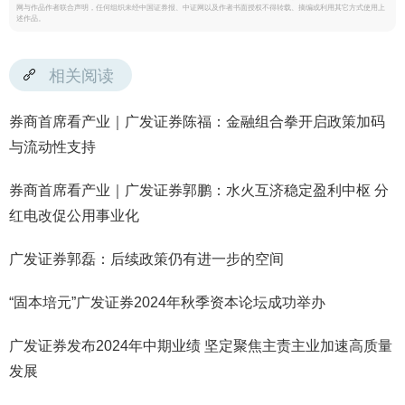
网与作品作者联合声明，任何组织未经中国证券报、中证网以及作者书面授权不得转载、摘编或利用其它方式使用上
述作品。
相关阅读
券商首席看产业｜广发证券陈福：金融组合拳开启政策加码
与流动性支持
券商首席看产业｜广发证券郭鹏：水火互济稳定盈利中枢 分
红电改促公用事业化
广发证券郭磊：后续政策仍有进一步的空间
“固本培元”广发证券2024年秋季资本论坛成功举办
广发证券发布2024年中期业绩 坚定聚焦主责主业加速高质量
发展