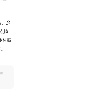
合、乡
点情
乡村振
路。
声