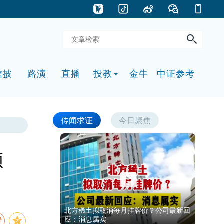
信披
路演
直播
投教
金牛
中证参考
传闻求证
今日聚焦
顾
北方稀土拟取消每月挂牌价？公司最新回
应：消息属实