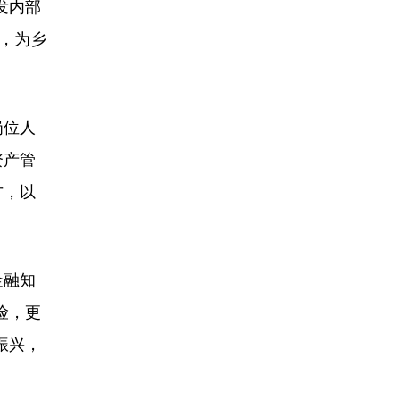
发内部
变，为乡
岗位人
资产管
才，以
金融知
险，更
振兴，