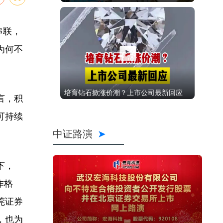
串联，
为何不
培育钻石掀涨价潮？上市公司最新回应
言，积
可持续
中证路演
下，
作格
莞证券
，也为