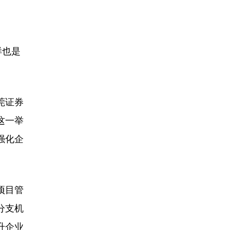
样也是
莞证券
这一举
强化企
项目管
分支机
升企业