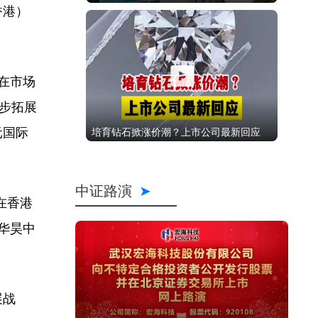
香港）
在市场
一步拓展
元国际
培育钻石掀涨价潮？上市公司最新回应
中证路演
在香港
华昊中
展战