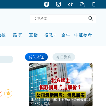
信披
路演
直播
投教
金牛
中证参考
传闻求证
今日聚焦
北方稀土拟取消每月挂牌价？公司最新回
应：消息属实