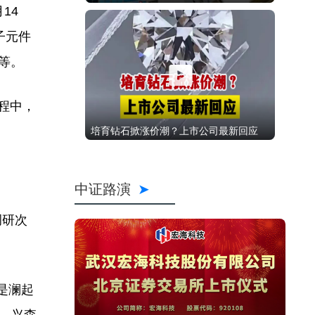
14
子元件
等。
程中，
培育钻石掀涨价潮？上市公司最新回应
中证路演
调研次
是澜起