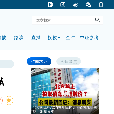
信披
路演
直播
投教
金牛
中证参考
传闻求证
今日聚焦
域
北方稀土拟取消每月挂牌价？公司最新回
应：消息属实