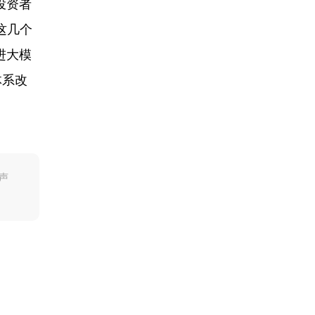
投资者
这几个
进大模
体系改
声