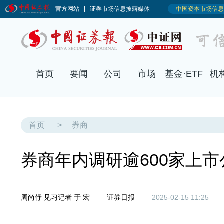
首页
要闻
公司
市场
基金·ETF
机
首页
>
券商
券商年内调研逾600家上市
周尚伃 见习记者 于 宏
证券日报
2025-02-15 11:25