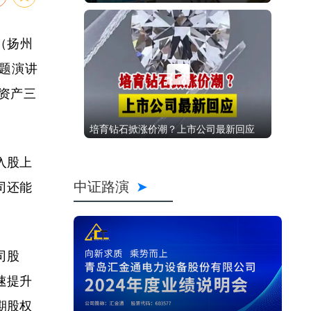
（扬州
主题演讲
资产三
培育钻石掀涨价潮？上市公司最新回应
入股上
中证路演
司还能
司股
速提升
期股权