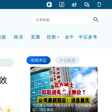
信披
路演
直播
投教
金牛
中证参考
传闻求证
今日聚焦
效
北方稀土拟取消每月挂牌价？公司最新回
应：消息属实