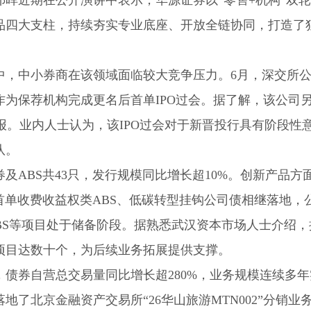
晖近期在公开演讲中表示，华源证券以“零售+机构”双
品四大支柱，持续夯实专业底座、开放全链协同，打造了
中，中小券商在该领域面临较大竞争压力。6月，深交所
券作为保荐机构完成更名后首单IPO过会。据了解，该公司另
报。业内人士认为，该IPO过会对于新晋投行具有阶段性
队。
及ABS共43只，发行规模同比增长超10%。创新产品方
首单收费收益权类ABS、低碳转型挂钩公司债相继落地，
CMBS等项目处于储备阶段。据熟悉武汉资本市场人士介绍
项目达数十个，为后续业务拓展提供支撑。
债券自营总交易量同比增长超280%，业务规模连续多年
了北京金融资产交易所“26华山旅游MTN002”分销业