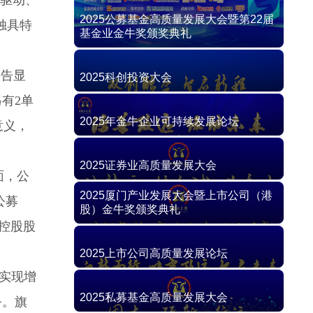
轮驱动、
独具特
公告显
有2单
意义，
面，公
公募
，控股股
实现增
务。旗