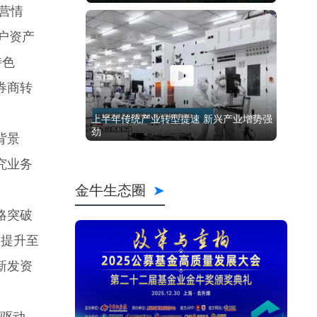
营情
户资产
特色
券商转
背景
究业务
略突破
部提升至
新发资