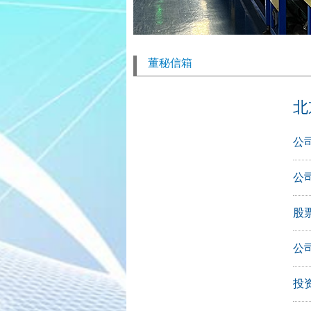
董秘信箱
北
公
公
股票
公
投资