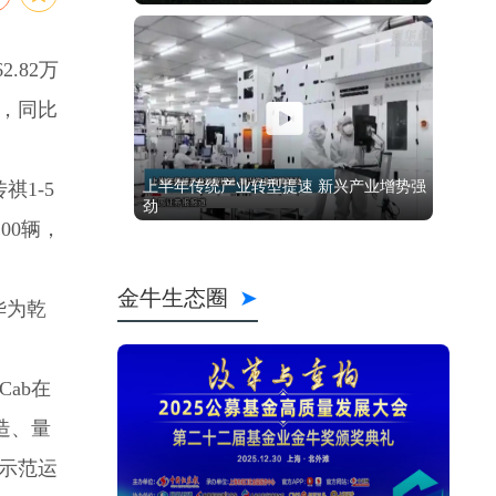
.82万
辆，同比
祺1-5
00辆，
华为乾
ab在
造、量
地示范运