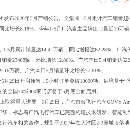
布2026年5月产销公告。全集团1-5月累计汽车销量超62
，同比增长8.18%。今年1-5月广汽自主品牌出口量近10万
，1-5月累计销量达14.41万辆，同比增幅达62.28%。广汽传
销量23488辆，环比增长12.86%。广汽丰田5月销量达622
29.16万辆。广汽本田5月销量环比增长77.61%。
月29日开启预售，5小时订单突破10000辆。启境基于“
的全国70城300家门店将于6月底全面启用。
得重大进展。5月29日，广汽首台飞行汽车GOVY AirC
下线，标志着广汽飞行汽车已完整构建技术研发、智能制
汽车相关合作，规划于2027年在大湾区2-3座城市落