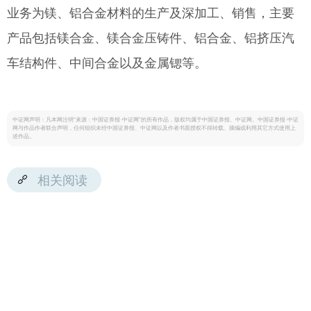
业务为镁、铝合金材料的生产及深加工、销售，主要
产品包括镁合金、镁合金压铸件、铝合金、铝挤压汽
车结构件、中间合金以及金属锶等。
中证网声明：凡本网注明“来源：中国证券报·中证网”的所有作品，版权均属于中国证券报、中证网。中国证券报·中证
网与作品作者联合声明，任何组织未经中国证券报、中证网以及作者书面授权不得转载、摘编或利用其它方式使用上
述作品。
相关阅读