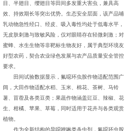
目、半翅目、缨翅目等田间多发重大害虫，兼具高
效、持效期长等突出优势。生态安全层面，该产品哺
乳动物急性经口、经皮、吸入毒性均处于低毒水平，
无皮肤刺激与致敏风险，仅对眼睛存在轻微刺激；对
蜜蜂、水生生物等非靶标生物友好，属于典型环境友
好型农药，契合农业绿色发展与农产品质量安全管控
要求。
田间试验数据显示，氟噁环虫胺作物适配范围广
阔，大田作物适配水稻、玉米、棉花、茶树、马铃
薯、苜蓿及各类豆类；果蔬作物涵盖豇豆、辣椒、花
生、柑橘、苹果、草莓，同时适用于花卉与各类观赏
植物。
作为全新结构的异噁唑啉类杀虫剂，氟噁环虫胺