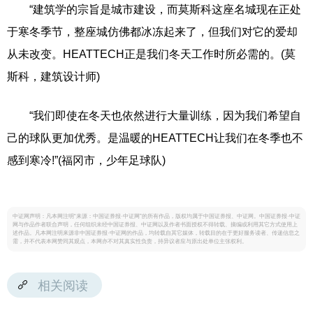
“建筑学的宗旨是城市建设，而莫斯科这座名城现在正处
于寒冬季节，整座城仿佛都冰冻起来了，但我们对它的爱却
从未改变。HEATTECH正是我们冬天工作时所必需的。(莫
斯科，建筑设计师)
“我们即使在冬天也依然进行大量训练，因为我们希望自
己的球队更加优秀。是温暖的HEATTECH让我们在冬季也不
感到寒冷!”(福冈市，少年足球队)
中证网声明：凡本网注明“来源：中国证券报·中证网”的所有作品，版权均属于中国证券报、中证网。中国证券报·中证
网与作品作者联合声明，任何组织未经中国证券报、中证网以及作者书面授权不得转载、摘编或利用其它方式使用上
述作品。凡本网注明来源非中国证券报·中证网的作品，均转载自其它媒体，转载目的在于更好服务读者、传递信息之
需，并不代表本网赞同其观点，本网亦不对其真实性负责，持异议者应与原出处单位主张权利。
相关阅读