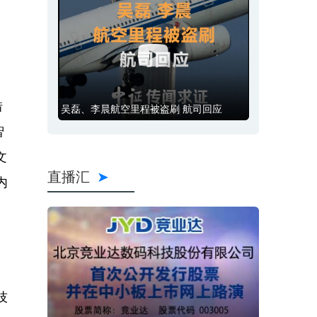
借
吴磊、李晨航空里程被盗刷 航司回应
智
文
直播汇
内
技