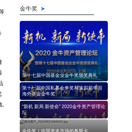
零
金牛奖
等
、
务
懂
着
第十七届中国基金业金牛奖颁奖典礼
品
第十一届中国私募金牛奖和第四届中国
优
海外基金金牛奖
,
“新机 新局 新使命” 2020金牛资产管理论
坛
金牛奖！中国资本市场的奥斯卡