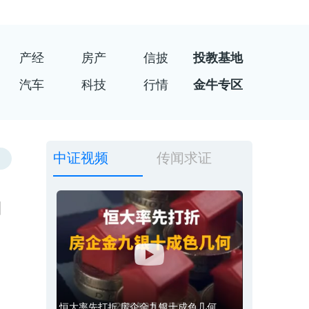
产经
房产
信披
投教基地
汽车
科技
行情
金牛专区
中证视频
传闻求证
动
恒大率先打折 房企金九银十成色几何