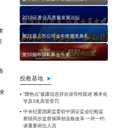
2019证券业高质量发展论坛
口
类
第21届上市公司金牛奖颁奖典礼
周
第10届中国私募金牛奖
地
投教基地
全
“蹭热点”披露信息存在误导性陈述 雅本化
学及3名高管受罚
中央纪委国家监委驻中国证监会纪检监
察组同步监督保障创业板改革 一对一约
谈重要岗位人员