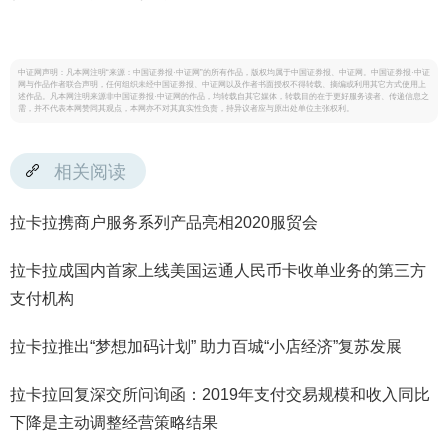
中证网声明：凡本网注明“来源：中国证券报·中证网”的所有作品，版权均属于中国证券报、中证网。中国证券报·中证
网与作品作者联合声明，任何组织未经中国证券报、中证网以及作者书面授权不得转载、摘编或利用其它方式使用上
述作品。凡本网注明来源非中国证券报·中证网的作品，均转载自其它媒体，转载目的在于更好服务读者、传递信息之
需，并不代表本网赞同其观点，本网亦不对其真实性负责，持异议者应与原出处单位主张权利。
相关阅读
拉卡拉携商户服务系列产品亮相2020服贸会
拉卡拉成国内首家上线美国运通人民币卡收单业务的第三方
支付机构
拉卡拉推出“梦想加码计划” 助力百城“小店经济”复苏发展
拉卡拉回复深交所问询函：2019年支付交易规模和收入同比
下降是主动调整经营策略结果