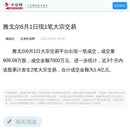
返回首页
雅戈尔6月1日现1笔大宗交易
阙福生
证券时报网
2021-06-02 08:48
雅戈尔6月1日大宗交易平台出现一笔成交，成交量
909.09万股，成交金额7000万元。进一步统计，近3个月内
该股累计发生2笔大宗交易，合计成交金额为1.4亿元。
中证网声明：凡本网注明“来源：中国证券报·中证网”的所有作品，版权均属于中国证券报、中证网。中国证券报·中证
网与作品作者联合声明，任何组织未经中国证券报、中证网以及作者书面授权不得转载、摘编或利用其它方式使用上
述作品。凡本网注明来源非中国证券报·中证网的作品，均转载自其它媒体，转载目的在于更好服务读者、传递信息之
需，并不代表本网赞同其观点，本网亦不对其真实性负责，持异议者应与原出处单位主张权利。
相关阅读