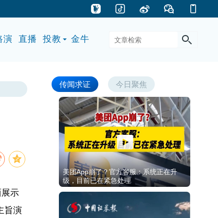
路演
直播
投教
金牛
传闻求证
今日聚焦
美团App崩了？官方客服：系统正在升
级，目前已在紧急处理
面展示
主旨演