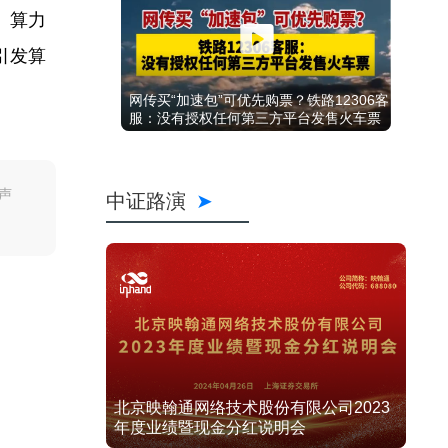
、算力
引发算
网传买“加速包”可优先购票？铁路12306客
服：没有授权任何第三方平台发售火车票
声
中证路演
北京映翰通网络技术股份有限公司2023
年度业绩暨现金分红说明会