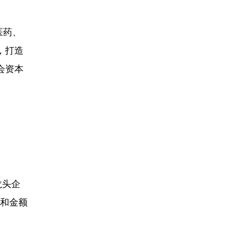
医药、
，打造
会资本
龙头企
量和金额