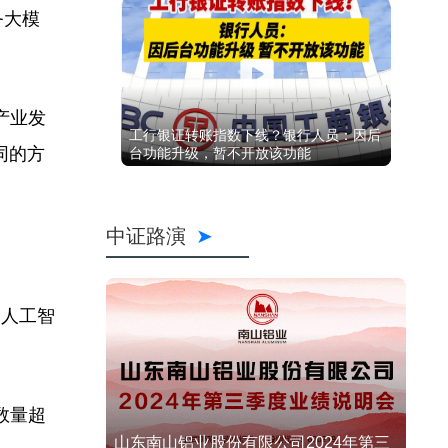
务大模
产业发
工行银证转账指数下线？银行人员：因后
同的方
台功能升级，暂不开放该功能
中证路演
是人工智
数量超
山东南山铝业股份有限公司2024年第三