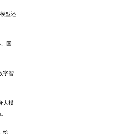
大模型还
办、国
数字智
身大模
场。
，给