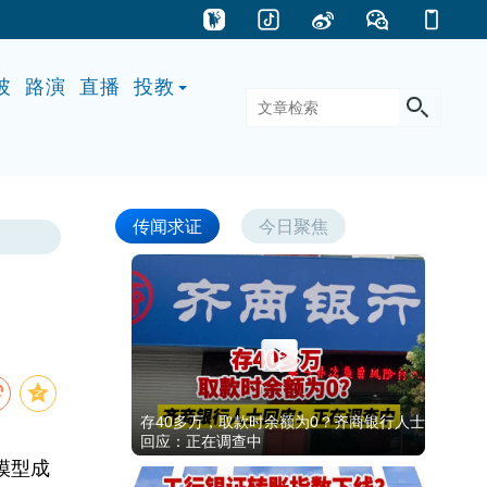
披
路演
直播
投教
传闻求证
今日聚焦
存40多万，取款时余额为0？齐商银行人士
回应：正在调查中
模型成