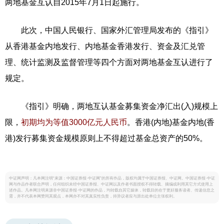
两地基金互认自2015年7月1日起施行。
此次，中国人民银行、国家外汇管理局发布的《指引》
从香港基金内地发行、内地基金香港发行、资金及汇兑管
理、统计监测及监督管理等四个方面对两地基金互认进行了
规定。
《指引》明确，两地互认基金募集资金净汇出(入)规模上
限，
初期均为等值3000亿元人民币
。香港(内地)基金内地(香
港)发行募集资金规模原则上不得超过基金总资产的50%。
中证网声明：凡本网注明“来源：中国证券报·中证网”的所有作品，版权均属于中国证券报、中证网。中国证券报·中证
网与作品作者联合声明，任何组织未经中国证券报、中证网以及作者书面授权不得转载、摘编或利用其它方式使用上
述作品。凡本网注明来源非中国证券报·中证网的作品，均转载自其它媒体，转载目的在于更好服务读者、传递信息之
需，并不代表本网赞同其观点，本网亦不对其真实性负责，持异议者应与原出处单位主张权利。