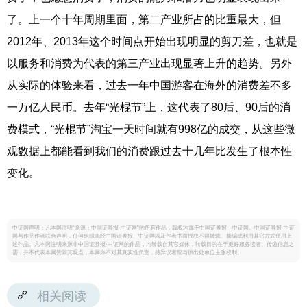
了。上一个十年周期里面，第二产业所占的比重最大，但
2012年、2013年这个时间点开始出现明显的剪刀差，也就是
以服务和消费为代表的第三产业出现显著上升的趋势。另外
从实际的体验来看，过去一年中国游客在海外的消费差不多
一万亿人民币。去年“光棍节”上，这代表了80后、90后的消
费模式，“光棍节”淘宝一天时间就有998亿的成交，从这些微
观数据上都能看到我们的消费跟过去十几年比发生了根本性
变化。
中证网声明：凡本网注明“来源：中国证券报·中证网”的所有作品，版权均属于中国证券报、中证网。中国证券报·中证
网与作品作者联合声明，任何组织未经中国证券报、中证网以及作者书面授权不得转载、摘编或利用其它方式使用上
述作品。凡本网注明来源非中国证券报·中证网的作品，均转载自其它媒体，转载目的在于更好服务读者、传递信息之
需，并不代表本网赞同其观点，本网亦不对其真实性负责，持异议者应与原出处单位主张权利。
相关阅读