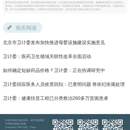
网与作品作者联合声明，任何组织未经中国证券报、中证网以及作者书面授权不得转载、摘编或利用其它方式使用上
述作品。凡本网注明来源非中国证券报·中证网的作品，均转载自其它媒体，转载目的在于更好服务读者、传递信息之
需，并不代表本网赞同其观点，本网亦不对其真实性负责，持异议者应与原出处单位主张权利。
相关阅读
北京市卫计委发布加快推进母婴设施建设实施意见
卫计委：医药卫生领域关联性改革全面启动
如何确定短缺药品价格？卫计委：正在协调研究中
卫计委回应医务人员收受回扣：已查明问题 将依纪依规处理
卫计委：健康扶贫工程已分类救治260多万贫困患者
中国证券报社版权所有，未经书面授权
不得复制或建立镜像。
Copyright © 2001-2020 China