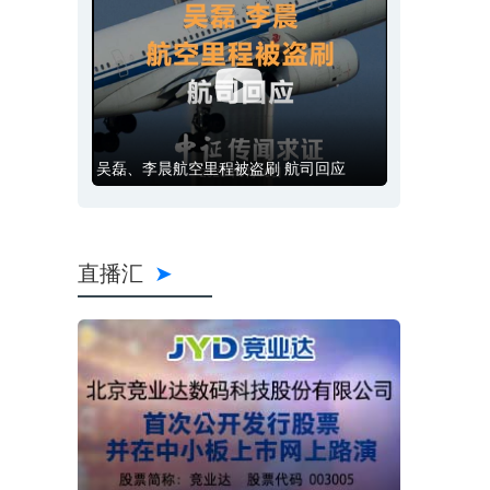
吴磊、李晨航空里程被盗刷 航司回应
直播汇