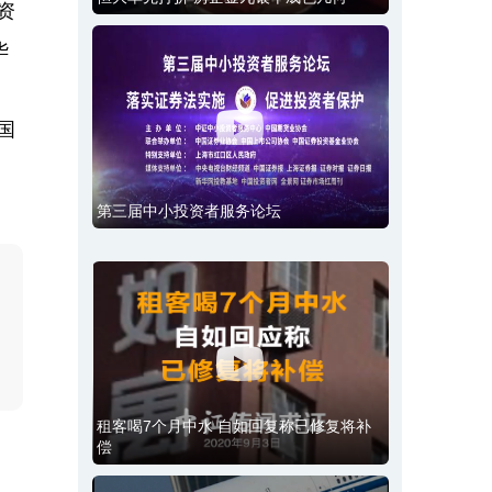
资
华
国
第三届中小投资者服务论坛
租客喝7个月中水 自如回复称已修复将补
偿