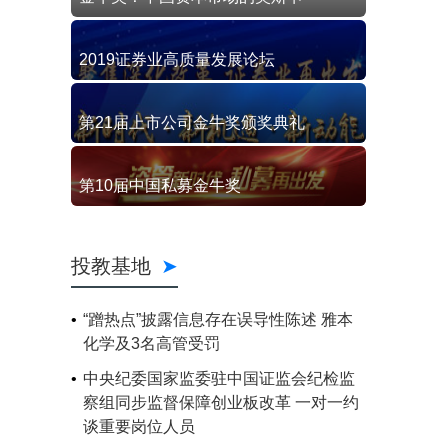
2019证券业高质量发展论坛
第21届上市公司金牛奖颁奖典礼
第10届中国私募金牛奖
投教基地
“蹭热点”披露信息存在误导性陈述 雅本
化学及3名高管受罚
中央纪委国家监委驻中国证监会纪检监
察组同步监督保障创业板改革 一对一约
谈重要岗位人员