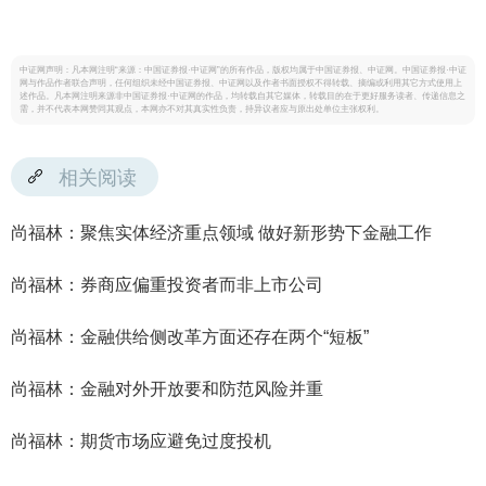
中证网声明：凡本网注明“来源：中国证券报·中证网”的所有作品，版权均属于中国证券报、中证网。中国证券报·中证
网与作品作者联合声明，任何组织未经中国证券报、中证网以及作者书面授权不得转载、摘编或利用其它方式使用上
述作品。凡本网注明来源非中国证券报·中证网的作品，均转载自其它媒体，转载目的在于更好服务读者、传递信息之
需，并不代表本网赞同其观点，本网亦不对其真实性负责，持异议者应与原出处单位主张权利。
相关阅读
尚福林：聚焦实体经济重点领域 做好新形势下金融工作
尚福林：券商应偏重投资者而非上市公司
尚福林：金融供给侧改革方面还存在两个“短板”
尚福林：金融对外开放要和防范风险并重
尚福林：期货市场应避免过度投机