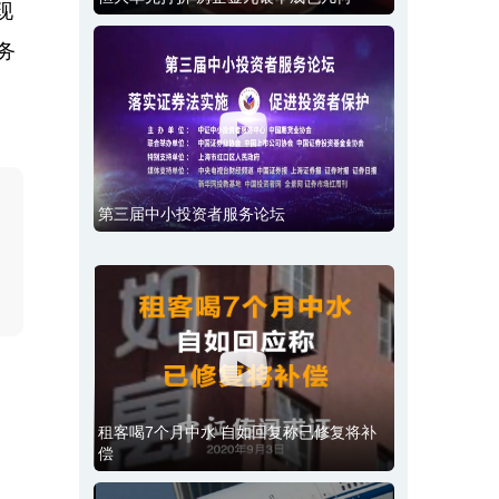
现
务
第三届中小投资者服务论坛
租客喝7个月中水 自如回复称已修复将补
偿