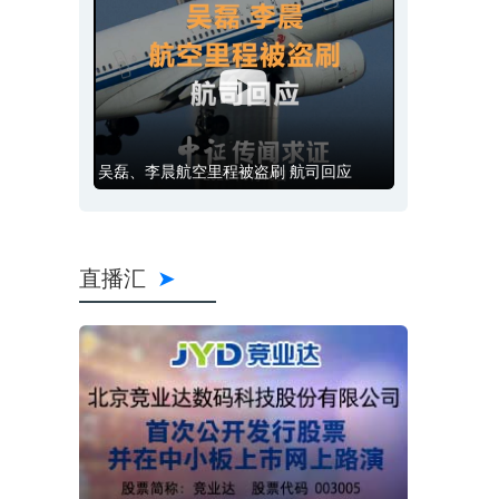
吴磊、李晨航空里程被盗刷 航司回应
直播汇