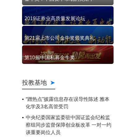
2019证券业高质量发展论坛
第21届上市公司金牛奖颁奖典礼
第10届中国私募金牛奖
投教基地
“蹭热点”披露信息存在误导性陈述 雅本
化学及3名高管受罚
中央纪委国家监委驻中国证监会纪检监
察组同步监督保障创业板改革 一对一约
谈重要岗位人员