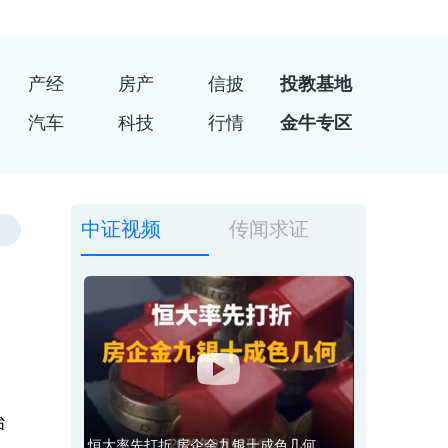
产经
房产
信披
投教基地
汽车
科技
行情
金牛专区
中证视频
传闻求证
治
恒大率先打折 房企金九银十成色几何