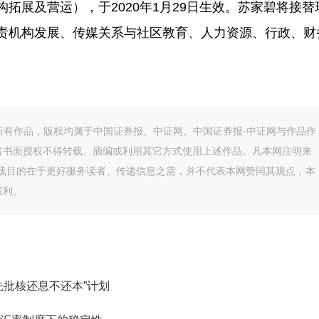
拓展及营运），于2020年1月29日生效。苏家碧将接替
责机构发展、传媒关系与社区教育、人力资源、行政、财
的所有作品，版权均属于中国证券报、中证网。中国证券报·中证网与作品作
者书面授权不得转载、摘编或利用其它方式使用上述作品。凡本网注明来
转载目的在于更好服务读者、传递信息之需，并不代表本网赞同其观点，本
权利。
先批核还息不还本”计划