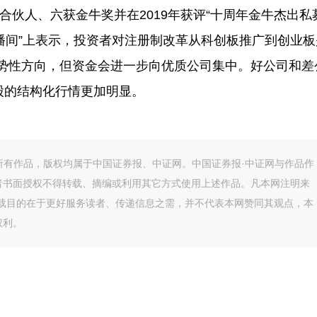
伙人、六获金牛奖并在2019年获评“十周年金牛杰出私
直播间”上表示，投资者对注册制改革从科创板推广到创业板
势性方向，但资金会进一步向优质公司集中。好公司和差
股的结构化行情更加明显。
的所有作品，版权均属于中国证券报、中证网。中国证券报·中证网与作品作
者书面授权不得转载、摘编或利用其它方式使用上述作品。凡本网注明来
转载目的在于更好服务读者、传递信息之需，并不代表本网赞同其观点，本
权利。