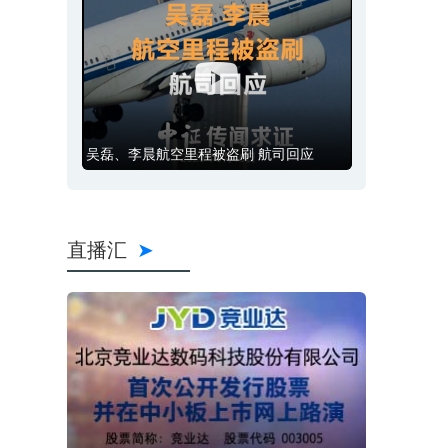
吴磊、李晨航空里程被盗刷 航司回应
直播汇