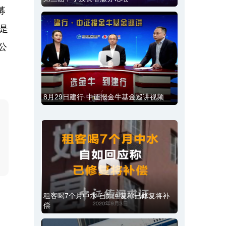
募
是
公
8月29日建行·中证报金牛基金巡讲视频
租客喝7个月中水 自如回复称已修复将补
偿