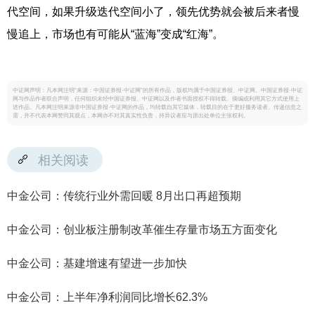
代空间，如果升级迭代空间小了，领先优势就会被后来者慢
慢追上，市场也有可能从“蓝海”变成“红海”。
中证网声明：凡本网注明“来源：中国证券报·中证网”的所有作品，版权均属于中国证券报、中证网。中国证券报·中证
网与作品作者联合声明，任何组织未经中国证券报、中证网以及作者书面授权不得转载、摘编或利用其它方式使用上
述作品。凡本网注明来源非中国证券报·中证网的作品，均转载自其它媒体，转载目的在于更好服务读者、传递信息之
需，并不代表本网赞同其观点，本网亦不对其真实性负责，持异议者应与原出处单位主张权利。
相关阅读
中金公司：传统行业外需回暖 8月出口再超预期
中金公司：创业板注册制改革催生存量市场五方面变化
中金公司：基建增速有望进一步加快
中金公司：上半年净利润同比增长62.3%