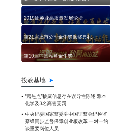
2019证券业高质量发展论坛
第21届上市公司金牛奖颁奖典礼
第10届中国私募金牛奖
投教基地
“蹭热点”披露信息存在误导性陈述 雅本
化学及3名高管受罚
中央纪委国家监委驻中国证监会纪检监
察组同步监督保障创业板改革 一对一约
谈重要岗位人员