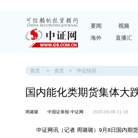
要闻
视频
海外
直播汇
首页
>
首页
>
中证快讯
国内能化类期货集体大跌
周璐璐
中国证券报·中证网
2020-09-08 21:18
中证网讯（记者 周璐璐）9月8日国内期货