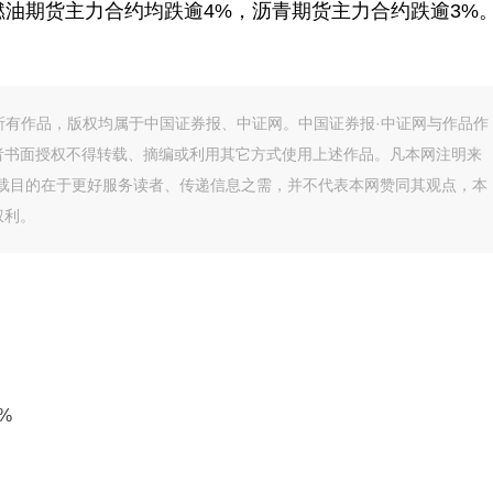
U、燃油期货主力合约均跌逾4%，沥青期货主力合约跌逾3%
的所有作品，版权均属于中国证券报、中证网。中国证券报·中证网与作品作
者书面授权不得转载、摘编或利用其它方式使用上述作品。凡本网注明来
转载目的在于更好服务读者、传递信息之需，并不代表本网赞同其观点，本
权利。
%