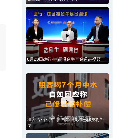
。
8月29日建行·中证报金牛基金巡讲视频
租客喝7个月中水 自如回复称已修复将补
偿