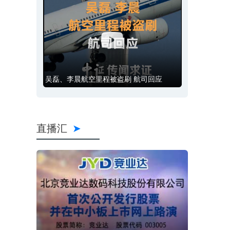
吴磊、李晨航空里程被盗刷 航司回应
直播汇