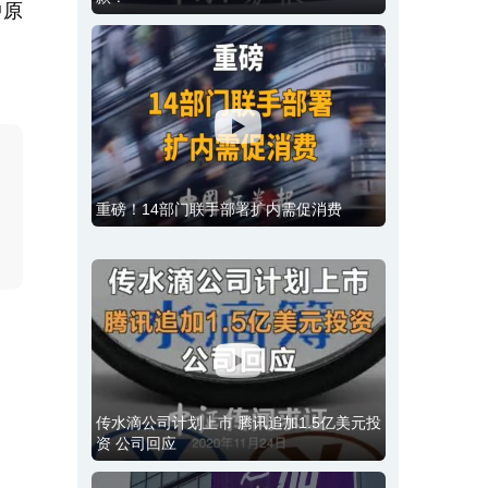
中原
重磅！14部门联手部署扩内需促消费
传水滴公司计划上市 腾讯追加1.5亿美元投
资 公司回应