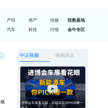
产经
房产
信披
投教基地
汽车
科技
行情
金牛专区
中证视频
传闻求证
商板
进博会车展看花眼，新能源车你PICK哪一
款？