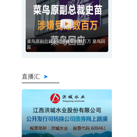
菜鸟原副总裁史苗涉嫌受贿数百万 菜鸟回
应
直播汇