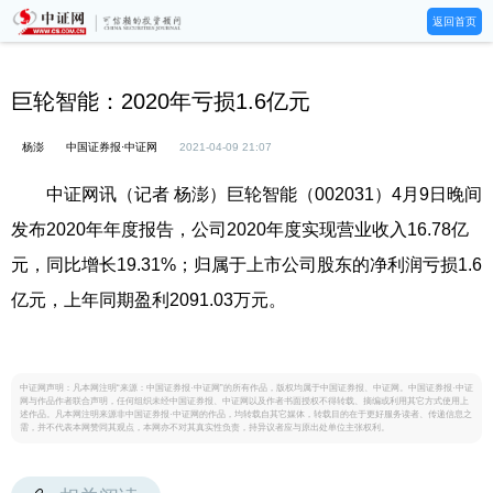
返回首页
巨轮智能：2020年亏损1.6亿元
杨澎
中国证券报·中证网
2021-04-09 21:07
中证网讯（记者 杨澎）巨轮智能（002031）4月9日晚间
发布2020年年度报告，公司2020年度实现营业收入16.78亿
元，同比增长19.31%；归属于上市公司股东的净利润亏损1.6
亿元，上年同期盈利2091.03万元。
中证网声明：凡本网注明“来源：中国证券报·中证网”的所有作品，版权均属于中国证券报、中证网。中国证券报·中证
网与作品作者联合声明，任何组织未经中国证券报、中证网以及作者书面授权不得转载、摘编或利用其它方式使用上
述作品。凡本网注明来源非中国证券报·中证网的作品，均转载自其它媒体，转载目的在于更好服务读者、传递信息之
需，并不代表本网赞同其观点，本网亦不对其真实性负责，持异议者应与原出处单位主张权利。