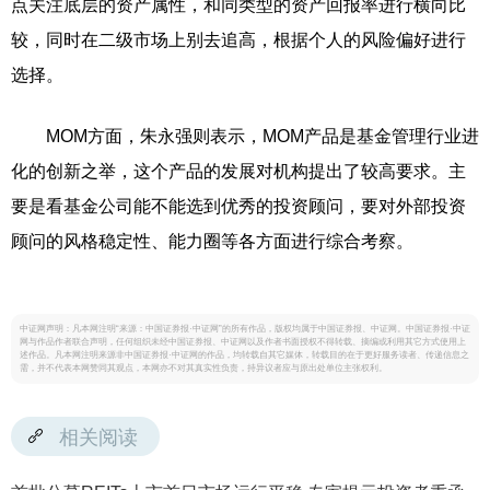
点关注底层的资产属性，和同类型的资产回报率进行横向比
较，同时在二级市场上别去追高，根据个人的风险偏好进行
选择。
MOM方面，朱永强则表示，MOM产品是基金管理行业进
化的创新之举，这个产品的发展对机构提出了较高要求。主
要是看基金公司能不能选到优秀的投资顾问，要对外部投资
顾问的风格稳定性、能力圈等各方面进行综合考察。
中证网声明：凡本网注明“来源：中国证券报·中证网”的所有作品，版权均属于中国证券报、中证网。中国证券报·中证
网与作品作者联合声明，任何组织未经中国证券报、中证网以及作者书面授权不得转载、摘编或利用其它方式使用上
述作品。凡本网注明来源非中国证券报·中证网的作品，均转载自其它媒体，转载目的在于更好服务读者、传递信息之
需，并不代表本网赞同其观点，本网亦不对其真实性负责，持异议者应与原出处单位主张权利。
相关阅读