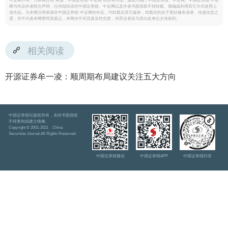
中证网声明：凡本网注明“来源：中国证券报·中证网”的所有作品，版权均属于中国证券报、中证网。中国证券报·中证
网与作品作者联合声明，任何组织未经中国证券报、中证网以及作者书面授权不得转载、摘编或利用其它方式使用上
述作品。凡本网注明来源非中国证券报·中证网的作品，均转载自其它媒体，转载目的在于更好服务读者、传递信息之
需，并不代表本网赞同其观点，本网亦不对其真实性负责，持异议者应与原出处单位主张权利。
相关阅读
开源证券牟一凌：顺周期布局建议关注五大方向
中国证券报社版权所有，未经书面授权
不得复制或建立镜像。
Copyright © 2001-2021 China
Securities Journal.All Rights Reserved.
中国证券报微信
中国证券报APP
中国证券报抖音