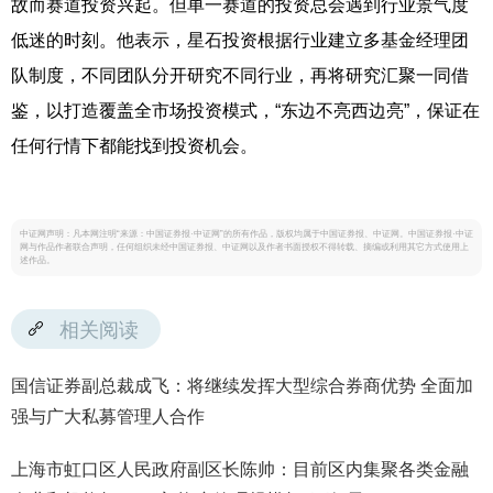
故而赛道投资兴起。但单一赛道的投资总会遇到行业景气度
低迷的时刻。他表示，星石投资根据行业建立多基金经理团
队制度，不同团队分开研究不同行业，再将研究汇聚一同借
鉴，以打造覆盖全市场投资模式，“东边不亮西边亮”，保证在
任何行情下都能找到投资机会。
中证网声明：凡本网注明“来源：中国证券报·中证网”的所有作品，版权均属于中国证券报、中证网。中国证券报·中证
网与作品作者联合声明，任何组织未经中国证券报、中证网以及作者书面授权不得转载、摘编或利用其它方式使用上
述作品。
相关阅读
国信证券副总裁成飞：将继续发挥大型综合券商优势 全面加
强与广大私募管理人合作
上海市虹口区人民政府副区长陈帅：目前区内集聚各类金融