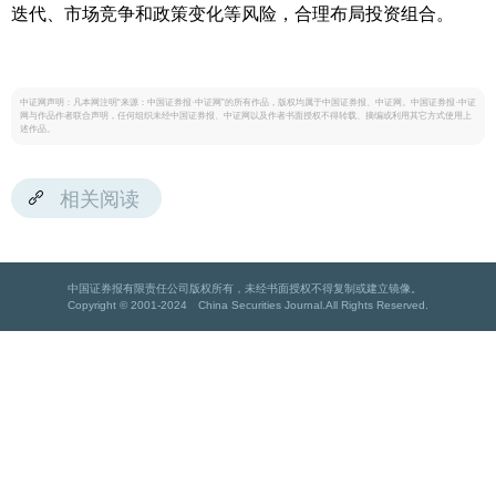
迭代、市场竞争和政策变化等风险，合理布局投资组合。
中证网声明：凡本网注明“来源：中国证券报·中证网”的所有作品，版权均属于中国证券报、中证网。中国证券报·中证
网与作品作者联合声明，任何组织未经中国证券报、中证网以及作者书面授权不得转载、摘编或利用其它方式使用上
述作品。
相关阅读
中国证券报有限责任公司版权所有，未经书面授权不得复制或建立镜像。
Copyright © 2001-2024 China Securities Journal.All Rights Reserved.