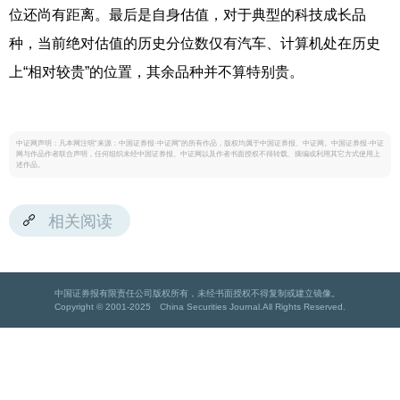
位还尚有距离。最后是自身估值，对于典型的科技成长品
种，当前绝对估值的历史分位数仅有汽车、计算机处在历史
上“相对较贵”的位置，其余品种并不算特别贵。
中证网声明：凡本网注明“来源：中国证券报·中证网”的所有作品，版权均属于中国证券报、中证网。中国证券报·中证
网与作品作者联合声明，任何组织未经中国证券报、中证网以及作者书面授权不得转载、摘编或利用其它方式使用上
述作品。
相关阅读
中国证券报有限责任公司版权所有，未经书面授权不得复制或建立镜像。
Copyright © 2001-2025 China Securities Journal.All Rights Reserved.