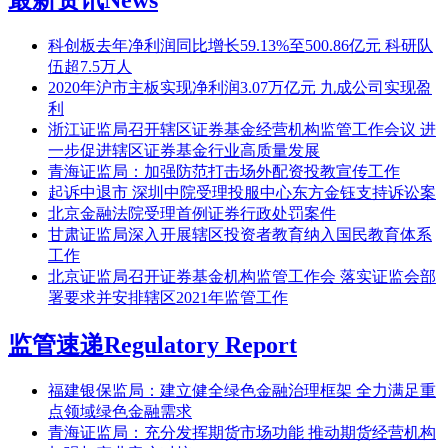
科创板去年净利润同比增长59.13%至500.86亿元 科研队
伍超7.5万人
2020年沪市主板实现净利润3.07万亿元 九成公司实现盈
利
浙江证监局召开辖区证券基金经营机构监管工作会议 进
一步促进辖区证券基金行业高质量发展
青海证监局：加强防范打击场外配资投教宣传工作
起诉中退市 深圳中院受理投服中心东方金钰支持诉讼案
北京金融法院受理首例证券行政处罚案件
甘肃证监局深入开展辖区投资者教育纳入国民教育体系
工作
北京证监局召开证券基金机构监管工作会 落实证监会部
署要求并安排辖区2021年监管工作
监管速递
Regulatory Report
福建银保监局：建立健全绿色金融治理框架 全力满足重
点领域绿色金融需求
青海证监局：充分发挥期货市场功能 推动期货经营机构