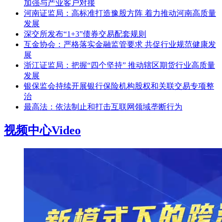
加强与产业客户对接
河南证监局：高标准打造豫股方阵 着力推动河南高质量
发展
深交所发布“1+3”债券交易配套规则
互金协会：严格落实金融监管要求 共促行业规范健康发
展
浙江证监局：把握“四个坚持” 推动辖区期货行业高质量
发展
银保监会持续开展银行保险机构股权和关联交易专项整
治
最高法：依法制止和打击互联网领域垄断行为
视频中心
Video