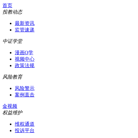
首页
投教动态
最新资讯
监管速递
中证学堂
漫画Q学
视频中心
政策法规
风险教育
风险警示
案例直击
金视频
权益维护
维权通道
投诉平台