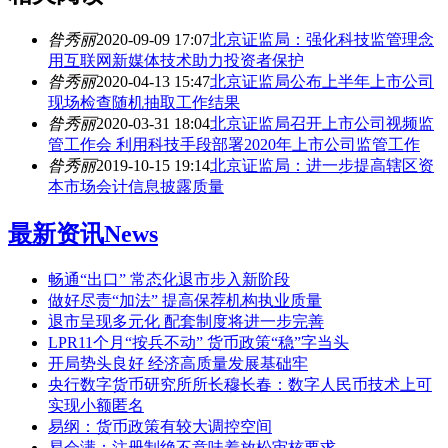
昝秀丽
2020-09-09 17:07
北京证监局：强化科技监管理念
用互联网新媒体技术助力投资者保护
昝秀丽
2020-04-13 15:47
北京证监局公布上半年上市公司
现场检查随机抽取工作结果
昝秀丽
2020-03-31 18:04
北京证监局召开上市公司视频监
管工作会 利用科技手段部署2020年上市公司监管工作
昝秀丽
2019-10-15 19:14
北京证监局：进一步提高辖区资
本市场会计信息披露质量
最新资讯
News
畅通“出口” 常态化退市步入新阶段
做好尽责“加法” 提高保荐机构执业质量
退市呈现多元化 配套制度将进一步完善
LPR11个月“按兵不动” 货币政策“稳”字当头
开局势头良好 经济高质量发展基础牢
央行数字货币研究所所长穆长春：数字人民币技术上可
实现小额匿名
易纲：货币政策有较大调控空间
易会满：注册制绝不意味着放松审核要求