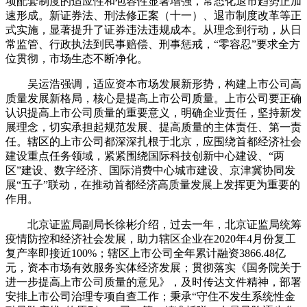
项配套制度的适应性和包容性显著增强，常态化退市趋势正加
速形成。新证券法、刑法修正案（十一）、退市制度改革等正
式实施，显著提升了证券违法违规成本。从理念到行动，从日
常监管、行政执法到民事赔偿、刑事惩戒，“零容忍”要求全方
位贯彻，市场生态不断净化。
吴运浩强调，适应资本市场发展新形势，构建上市公司高
质量发展新格局，核心是提高上市公司质量。上市公司要正确
认识提高上市公司质量的重要意义，明确企业责任，坚持新发
展理念，切实承担起规范发展、提高质量的主体责任、第一责
任。辖区的上市公司都深深扎根于北京，应围绕首都经济社会
建设重点任务领域，紧紧围绕国际科技创新中心建设、“两
区”建设、数字经济、国际消费中心城市建设、京津冀协同发
展“五子”联动，在推动首都经济高质量发展上发挥更为重要的
作用。
北京证监局副局长徐彬介绍，过去一年，北京证监局统筹
疫情防控和经济社会发展，助力辖区企业在2020年4月份复工
复产率即接近100%；辖区上市公司全年累计融资3866.48亿
元，资本市场有效服务实体经济发展；贯彻落实《国务院关于
进一步提高上市公司质量的意见》，及时传达文件精神，部署
安排上市公司治理专项自查工作；秉承“守住不发生系统性金