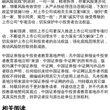
融风险底线”的原则，一司一策，精准拆弹，存量风险逐步化
解，增量风险有效管控；从严从快处理违法违规问题，下发行
政监管措施53份，对上市公司或相关主体立案9家次，做到“查
清一家、警示同类、规范一批”；开展“诚实守信 做受尊敬的
上市公司”专项活动，切实保护中小投资者合法权益。
徐彬强调，辖区上市公司要深入推进上市公司治理专项行
动，不断提升上市公司治理水平；全力落实“清欠解保”工作，
切实保护上市公司和投资者的合法权益；强化底线思维意识，
推动风险防控取得新成效。
中国证券报金牛投资者教育基地声明：凡中国证券报金牛投资
者教育基地注明“来源：中国证券报·中证网”的所有作品，版
权均属于中国证券报、中证网。中国证券报·中证网与作品作
者联合声明，任何组织未经中国证券报、中证网以及作者书面
授权不得转载、摘编或利用其它方式使用上述作品。凡本投教
基地注明来源非中国证券报·中证网的作品，均转载自其它媒
体，转载目的在于更好服务读者、传递信息之需，并不代表本
投教基地赞同其观点，中国证券报金牛投资者教育基地亦不对
其真实性负责，持异议者应与原出处单位主张权利。
相关阅读