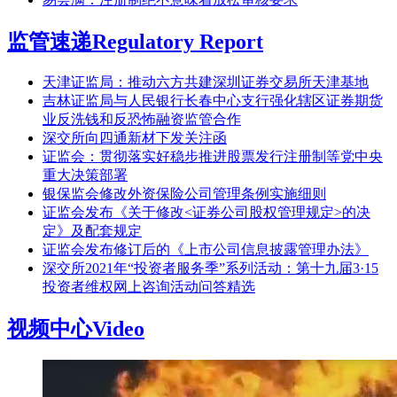
监管速递
Regulatory Report
天津证监局：推动六方共建深圳证券交易所天津基地
吉林证监局与人民银行长春中心支行强化辖区证券期货
业反洗钱和反恐怖融资监管合作
深交所向四通新材下发关注函
证监会：贯彻落实好稳步推进股票发行注册制等党中央
重大决策部署
银保监会修改外资保险公司管理条例实施细则
证监会发布《关于修改<证券公司股权管理规定>的决
定》及配套规定
证监会发布修订后的《上市公司信息披露管理办法》
深交所2021年“投资者服务季”系列活动：第十九届3·15
投资者维权网上咨询活动问答精选
视频中心
Video