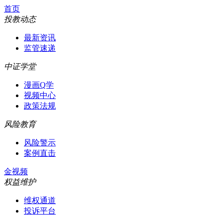
首页
投教动态
最新资讯
监管速递
中证学堂
漫画Q学
视频中心
政策法规
风险教育
风险警示
案例直击
金视频
权益维护
维权通道
投诉平台