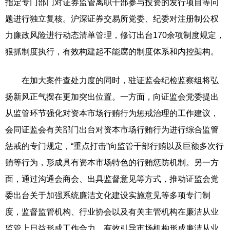
指定专门部门对证券监管离职干部参与投资的发行项目等问
题进行独立复核。沪深证券交易所党委、纪委对注册制公权
力廉政风险进行动态清单管理，修订出台170余项制度规定，
狠抓制度执行，有效构建起不能腐的制度体系和内控架构。
在加大案件查处力度的同时，驻证监会纪检监察组将弘
扬新风正气摆在更加突出位置。一方面，向证监会党委提出
从监管环节强化对资本市场行贿行为惩戒治理的工作建议，
会同证监会有关部门出台对资本市场行贿行为进行综合监管
惩戒的专门规定，“重点打击”向监管干部行贿以及巨额多次行
贿等行为，形成具有资本市场特色的行贿惩防机制。另一方
面，通过沟通会商会、出具监督意见等方式，推动证监会党
委出台关于加强系统廉洁文化建设实施意见等多项专门制
度，监督监管机构、行业协会以及有关主管机构在廉洁从业
监管上日益形成工作合力，有效引导市场机构形成廉洁从业