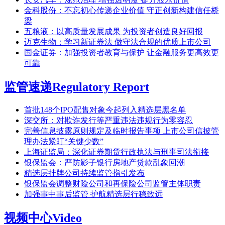
金科股份：不忘初心传递企业价值 守正创新构建信任桥
梁
五粮液：以高质量发展成果 为投资者创造良好回报
迈克生物：学习新证券法 做守法合规的优质上市公司
国金证券：加强投资者教育与保护 让金融服务更高效更
可靠
监管速递
Regulatory Report
首批148个IPO配售对象今起列入精选层黑名单
深交所：对欺诈发行等严重违法违规行为零容忍
完善信息披露原则规定及临时报告事项 上市公司信披管
理办法紧盯“关键少数”
上海证监局：深化证券期货行政执法与刑事司法衔接
银保监会：严防影子银行房地产贷款乱象回潮
精选层挂牌公司持续监管指引发布
银保监会调整财险公司和再保险公司监管主体职责
加强事中事后监管 护航精选层行稳致远
视频中心
Video