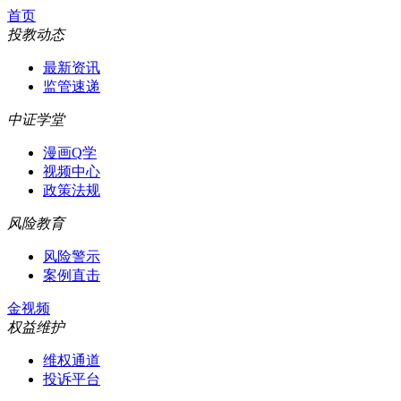
首页
投教动态
最新资讯
监管速递
中证学堂
漫画Q学
视频中心
政策法规
风险教育
风险警示
案例直击
金视频
权益维护
维权通道
投诉平台