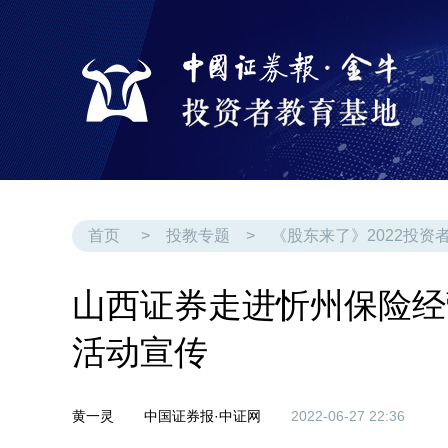
首页
>
投教专题
>
《股东来了》2022投资
山西证券走进忻州保险经
活动宣传
黄一灵
中国证券报·中证网
2022-06-27 22:36