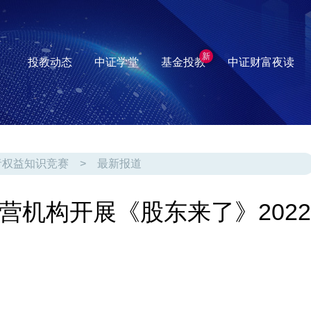
新
投教动态
中证学堂
基金投教
中证财富夜读
者权益知识竞赛
>
最新报道
营机构开展《股东来了》2022