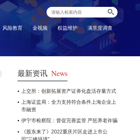
风险教育
金视频
权益维护
满意度调查
最新资讯
News
上交所：创新拓展资产证券化盘活存量方式
上海证监局：全力支持符合条件上海企业上
市融资
伊宁市检察院：督促完善监管 严惩养老诈骗
《股东来了》2022重庆片区走进上市公
司“三峰环境”