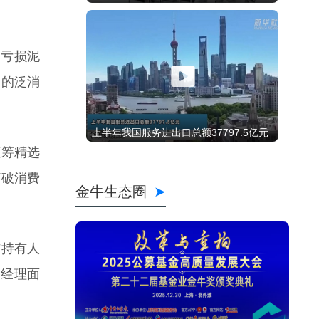
陷亏损泥
围的泛消
蓝筹精选
打破消费
与持有人
金经理面