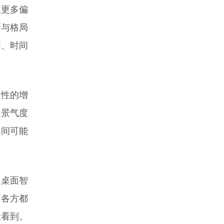
数更多偏
新与格局
高、时间
定性的增
向景气度
空间可能
及桌面智
，各方都
没看到。